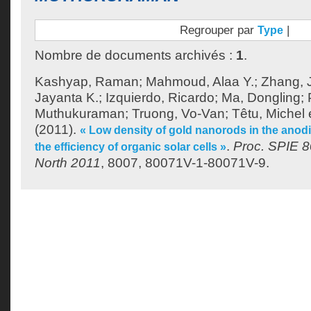
Regrouper par
|
Type
Nombre de documents archivés :
1
.
Kashyap, Raman
;
Mahmoud, Alaa Y.
;
Zhang, 
Jayanta K.
;
Izquierdo, Ricardo
;
Ma, Dongling
;
Muthukuraman
;
Truong, Vo-Van
;
Têtu, Michel
(2011).
« Low density of gold nanorods in the anodi
.
Proc. SPIE 8
the efficiency of organic solar cells »
North 2011
, 8007, 80071V-1-80071V-9.