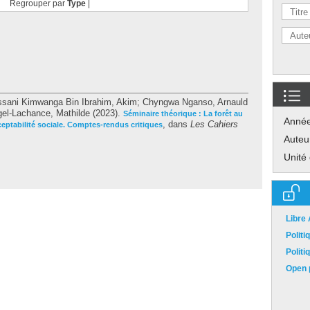
Regrouper par
Type
|
sani Kimwanga Bin Ibrahim, Akim
;
Chyngwa Nganso, Arnauld
el-Lachance, Mathilde
(2023).
Séminaire théorique : La forêt au
Anné
, dans
Les Cahiers
eptabilité sociale. Comptes-rendus critiques
Auteu
Unité
Libre
Polit
Polit
Open p