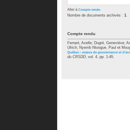
Aller à
Compte rendu
Nombre de documents archivés :
1
.
Compte rendu
Ferrant, Axelle
;
Dugré, Geneviève
;
As
Ulrich
;
Nyemb Ntoogue, Paul
et
Moug
Québec : enjeux de gouvernance et d’acc
du CRSDD
, vol. 4, pp. 1-45.