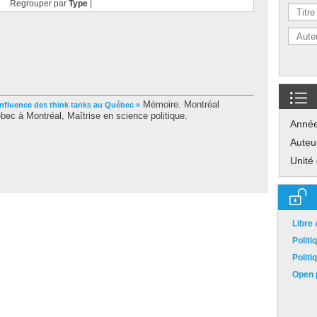
Regrouper par
Type
|
Mémoire. Montréal
'influence des think tanks au Québec »
ec à Montréal, Maîtrise en science politique.
Anné
Auteu
Unité
Libre
Polit
Polit
Open p