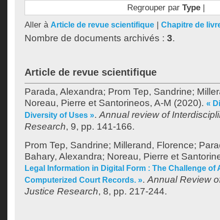
Regrouper par
Type
|
Aller à
|
Article de revue scientifique
Chapitre de livr
Nombre de documents archivés :
3
.
Article de revue scientifique
Parada, Alexandra
;
Prom Tep, Sandrine
;
Mille
Noreau, Pierre
et
Santorineos, A-M
(2020).
« D
.
Annual review of Interdiscipl
Diversity of Uses »
Research
, 9, pp. 141-166.
Prom Tep, Sandrine
;
Millerand, Florence
;
Para
Bahary, Alexandra
;
Noreau, Pierre
et
Santorin
Legal Information in Digital Form : The Challenge of
.
Annual Review of 
Computerized Court Records. »
Justice Research
, 8, pp. 217-244.