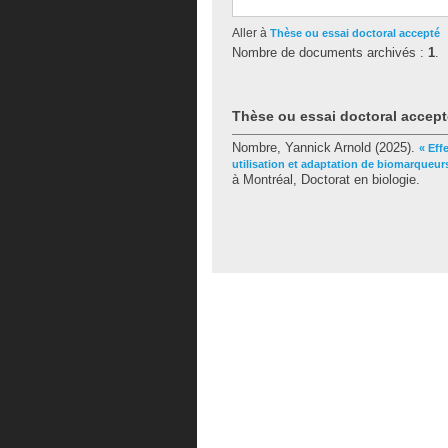
Aller à
Thèse ou essai doctoral accepté
Nombre de documents archivés :
1
.
Thèse ou essai doctoral accept
Nombre, Yannick Arnold
(2025).
« Eff
utilisation et adaptation de biomarqueur
à Montréal, Doctorat en biologie.