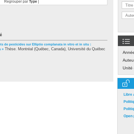
Regrouper par
Type
|
é
ets de pesticides sur Elliptio complanata in vitro et in situ :
Thèse. Montréal (Québec, Canada), Université du Québec
s »
Anné
Auteu
Unité
Libre
Polit
Polit
Open p