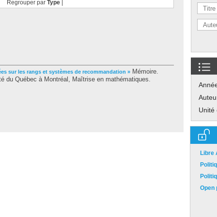
Regrouper par
Type
|
Mémoire.
ées sur les rangs et systèmes de recommandation »
té du Québec à Montréal, Maîtrise en mathématiques.
Anné
Auteu
Unité
Libre
Polit
Polit
Open p