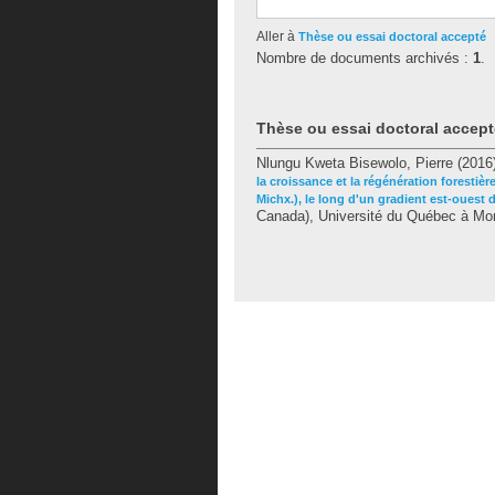
Aller à
Thèse ou essai doctoral accepté
Nombre de documents archivés :
1
.
Thèse ou essai doctoral accept
Nlungu Kweta Bisewolo, Pierre
(2016
la croissance et la régénération foresti
Michx.), le long d'un gradient est-ouest 
Canada), Université du Québec à Mont