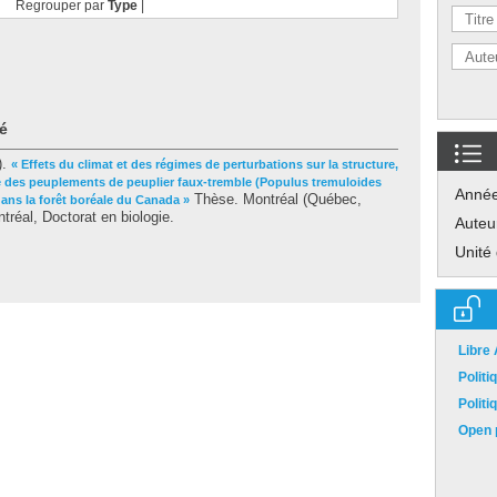
Regrouper par
Type
|
é
).
« Effets du climat et des régimes de perturbations sur la structure,
ère des peuplements de peuplier faux-tremble (Populus tremuloides
Anné
Thèse. Montréal (Québec,
dans la forêt boréale du Canada »
réal, Doctorat en biologie.
Auteu
Unité
Libre
Polit
Polit
Open p