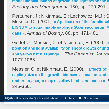
model for simulations of growth and light response i
Ecology and Management
, 150, pp. 279-291.
Perttunen, J.
;
Nikinmaa, E.
;
Lechowicz, M.J.
;
S
Messier, C .
(2001).
« Application of the functiona
LIGNUM to sugar maple saplings (Acer saccharum Ma
.
Annals of Botany
, 88, pp. 471-481.
gaps »
Godet, J.
;
Messier, C.
et
Nikinmaa, E.
(2000).
«
position and light availability on shoot growth of u
.
The Canadian Journa
and yellow birch saplings »
1077-1085.
Messier, C.
et
Nikinmaa, E.
(2000).
« Effects of l
sapling size on the growth, biomass allocation, and
.
understory sugar maple, yellow birch, and beech »
345-356.
UQAM - Université du Québec à Montréal
Archipel
Nous écrire