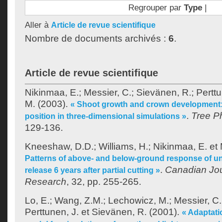
Regrouper par
Type
|
Aller à
Article de revue scientifique
Nombre de documents archivés :
6
.
Article de revue scientifique
Nikinmaa, E.
;
Messier, C.
;
Sievänen, R.
;
Perttu
M.
(2003).
« Shoot growth and crown development: 
.
Tree P
position in three-dimensional simulations »
129-136.
Kneeshaw, D.D.
;
Williams, H.
;
Nikinmaa, E.
et
Patterns of above- and below-ground response of un
.
Canadian Jou
release 6 years after partial cutting »
Research
, 32, pp. 255-265.
Lo, E.
;
Wang, Z.M.
;
Lechowicz, M.
;
Messier, C.
Perttunen, J.
et
Sievänen, R.
(2001).
« Adaptati