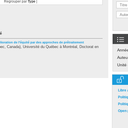
Regrouper par
Type
|
é
lioration de l’équité par des approches de prétraitement
ec, Canada), Université du Québec à Montréal, Doctorat en
Anné
Auteu
Unité
Libre
Polit
Polit
Open p