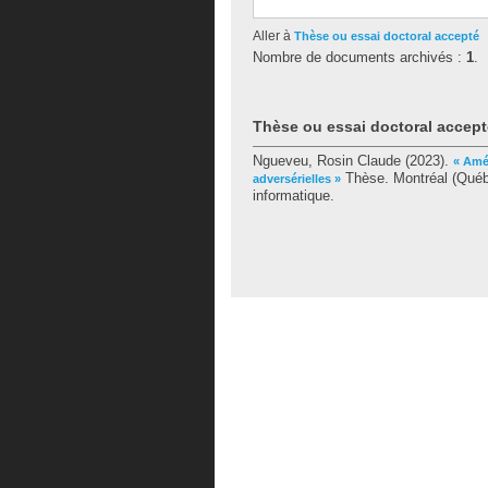
Aller à
Thèse ou essai doctoral accepté
Nombre de documents archivés :
1
.
Thèse ou essai doctoral accept
Ngueveu, Rosin Claude
(2023).
« Amé
Thèse. Montréal (Québ
adversérielles »
informatique.