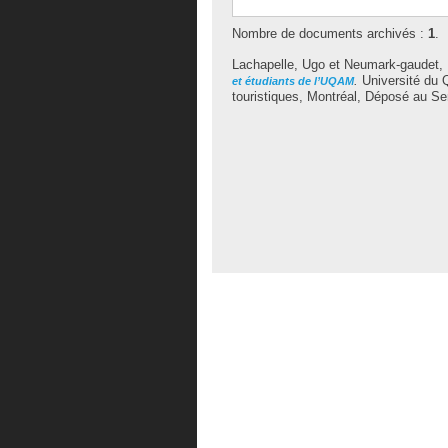
Nombre de documents archivés :
1
.
Lachapelle, Ugo
et
Neumark-gaudet,
.
Université du 
et étudiants de l’UQAM
touristiques, Montréal, Déposé au S