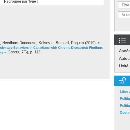
Regrouper par
Type
|
;
Needham Dancause, Kelsey
et
Bernard, Paquito
(2019).
«
edentary Behaviors in Canadians with Chronic Disease(s): Findings
Anné
.
Sports
, 7(5), p. 113.
ey »
Auteu
Unité
Libre
Polit
Polit
Open p