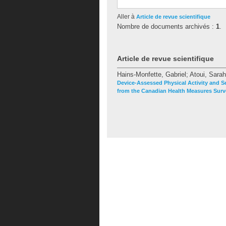
Aller à
Article de revue scientifique
Nombre de documents archivés :
1
.
Article de revue scientifique
Hains-Monfette, Gabriel
;
Atoui, Sarah
Device-Assessed Physical Activity and S
from the Canadian Health Measures Surv