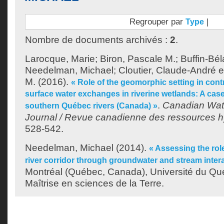
Regrouper par
|
Type
Nombre de documents archivés :
2
.
Larocque, Marie
;
Biron, Pascale M.
;
Buffin-Bé
Needelman, Michael
;
Cloutier, Claude-André
e
M.
(2016).
« Role of the geomorphic setting in con
surface water exchanges in riverine wetlands: A cas
.
Canadian Wat
southern Québec rivers (Canada) »
Journal / Revue canadienne des ressources h
528-542.
Needelman, Michael
(2014).
« Assessing the role
river corridor through groundwater and stream inter
Montréal (Québec, Canada), Université du Qu
Maîtrise en sciences de la Terre.