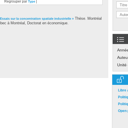
Regrouper par
|
Type
Thèse. Montréal
 Essais sur la concentration spatiale industrielle »
bec à Montréal, Doctorat en économique.
Anné
Auteu
Unité
Libre
Polit
Polit
Open p