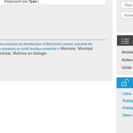
Regrouper par
Type
|
des poteaux de distribution d'électricité comme substrat de
Mémoire. Montréal
 pileatus) en forêt feuillue tempérée »
Anné
tréal, Maîtrise en biologie.
Auteu
Unité
Libre
Polit
Polit
Open p