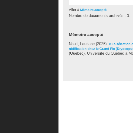
Aller à
Mémoire accepté
Nombre de documents archivés :
1
.
Mémoire accepté
Nault, Lauriane
(2025).
« La sélection 
nidification chez le Grand Pic (Dryocopus
(Québec), Université du Québec à Mon