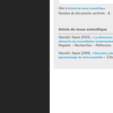
Aller à
Article de revue scientifique
Nombre de documents archivés :
2
.
Article de revue scientifique
Naoufal, Nayla
(2010).
« La dimension 
démarche de consolidation environnement
Regards – Recherches – Réflexions
,
Naoufal, Nayla
(2009).
« Éducation rel
.
Édu
apprentissage du vivre-ensemble »