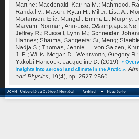
Martine
;
Macdonald, Katrina M.
;
Mahmood, Ra
Randall V.
;
Mason, Ryan H.
;
Miller, Lisa A.
;
Mor
Mortenson, Eric
;
Mungall, Emma L.
;
Murphy, J
Maryam
;
Norman, Ann-Lise
;
O&amp;apos;Neill
Jeffrey R.
;
Russell, Lynn M.
;
Schneider, Joha
Hannes
;
Sharma, Sangeeta
;
Si, Meng
;
Staeble
Nadja S.
;
Thomas, Jennie L.
;
von Salzen, Knu
J. B.
;
Willis, Megan D.
;
Wentworth, Gregory R.
Yakobi-Hancock, Jacqueline D.
(2019).
« Over
.
Atm
insights into aerosol and climate in the Arctic »
and Physics
, 19(4), pp. 2527-2560.
UQAM - Université du Québec à Montréal
Archipel
Nous écrire