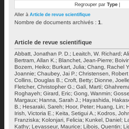
Regrouper par
Type
|
Aller à
Article de revue scientifique
Nombre de documents archivés :
1
.
Article de revue scientifique
Abbatt, Jonathan P. D.
;
Leaitch, W. Richard
;
Al
Bertram, Allan K.
;
Blanchet, Jean-Pierre
;
Boivi
Bozem, Heiko
;
Burkart, Julia
;
Chang, Rachel Y
Joannie
;
Chaubey, Jai P.
;
Christensen, Robert 
Collins, Douglas B.
;
Croft, Betty
;
Dionne, Joell
Fletcher, Christopher G.
;
Galí, Martí
;
Ghahrema
Roghayeh
;
Girard, Eric
;
Gong, Wanmin
;
Gossel
Margaux
;
Hanna, Sarah J.
;
Hayashida, Hakas
B.
;
Hesaraki, Sareh
;
Hoor, Peter
;
Huang, Lin
;
H
Irish, Victoria E.
;
Keita, Setigui A.
;
Kodros, Joh
Franziska
;
Kolonjari, Felicia
;
Kunkel, Daniel
;
La
Kathy
;
Levasseur, Maurice
;
Libois, Quentin
;
Li