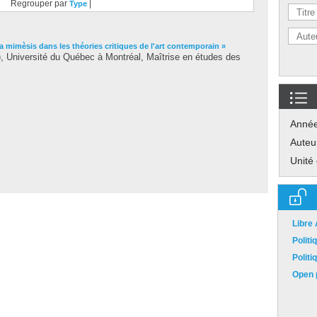
Regrouper par
|
Type
la mimèsis dans les théories critiques de l'art contemporain »
 Université du Québec à Montréal, Maîtrise en études des
Anné
Auteu
Unité
Libre
Polit
Polit
Open p