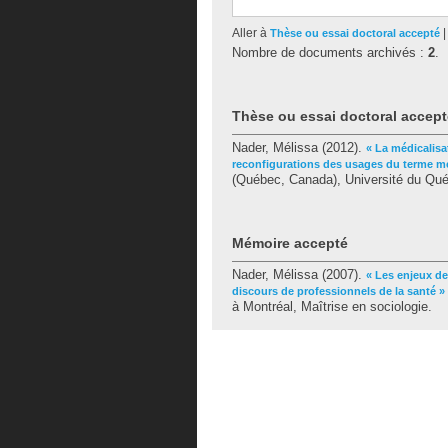
Aller à
Thèse ou essai doctoral accepté
Nombre de documents archivés :
2
.
Thèse ou essai doctoral accept
Nader, Mélissa
(2012).
« La médicalisa
reconfigurations des usages du terme méd
(Québec, Canada), Université du Québ
Mémoire accepté
Nader, Mélissa
(2007).
« Les enjeux d
discours de professionnels de la santé »
à Montréal, Maîtrise en sociologie.