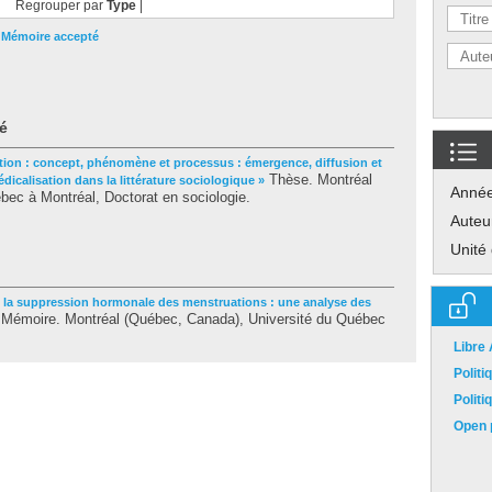
Regrouper par
Type
|
|
Mémoire accepté
é
tion : concept, phénomène et processus : émergence, diffusion et
Thèse. Montréal
icalisation dans la littérature sociologique »
Anné
ec à Montréal, Doctorat en sociologie.
Auteu
Unité
e la suppression hormonale des menstruations : une analyse des
Mémoire. Montréal (Québec, Canada), Université du Québec
Libre
Polit
Polit
Open p