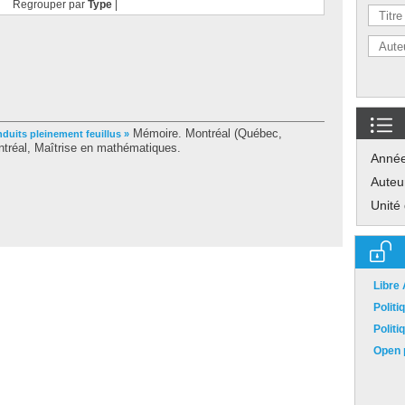
Regrouper par
Type
|
Mémoire. Montréal (Québec,
nduits pleinement feuillus »
tréal, Maîtrise en mathématiques.
Anné
Auteu
Unité
Libre
Polit
Polit
Open p