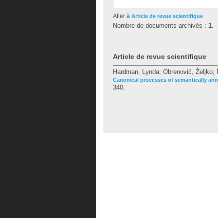
Aller à
Article de revue scientifique
Nombre de documents archivés :
1
.
Article de revue scientifique
Hardman, Lynda
;
Obrenović, Željko
;
Canonical processes of semantically an
340.