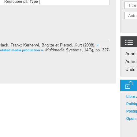
Regrouper par
Type
|
Nack, Frank
;
Kerhervé, Brigitte
et
Piersol, Kurt
(2008).
«
.
Multimedia Systems
, 14(6), pp. 327-
notated media production »
Anné
Auteu
Unité
Libre
Polit
Polit
Open p