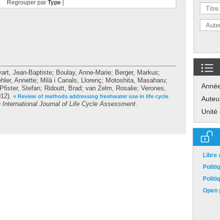
Regrouper par
Type
|
art, Jean-Baptiste
;
Boulay, Anne-Marie
;
Berger, Markus
;
hler, Annette
;
Milà i Canals, Llorenç
;
Motoshita, Masaharu
;
Anné
Pfister, Stefan
;
Ridoutt, Brad
;
van Zelm, Rosalie
;
Verones,
12).
« Review of methods addressing freshwater use in life cycle
Auteu
 International Journal of Life Cycle Assessment
.
Unité
Libre
Polit
Polit
Open p