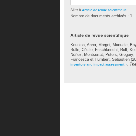
Aller à
Article de revue scientifique
Nombre de documents archivés :
1
.
Article de revue scientifique
Kounina, Anna
;
Margni, Manuele
;
Bay
Bulle, Cécile
;
Frischknecht, Rolf
;
Koe
Núñez, Montserrat
;
Peters, Gregory
;
Francesca
et
Humbert, Sébastien
(20
.
The
inventory and impact assessment »