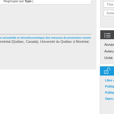
Regrouper par
Type
|
e actuarielle et microéconomique des mesures de protection contre
ntréal (Québec, Canada), Université du Québec à Montréal,
Anné
Auteu
Unité
Libre
Polit
Polit
Open p