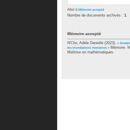
Aller à
Mémoire accepté
Nombre de documents archivés :
1
.
Mémoire accepté
N'Cho, Adèle Danielle
(2023).
« Analys
Mémoire. Mo
les inondations riveraines »
Maîtrise en mathématiques.