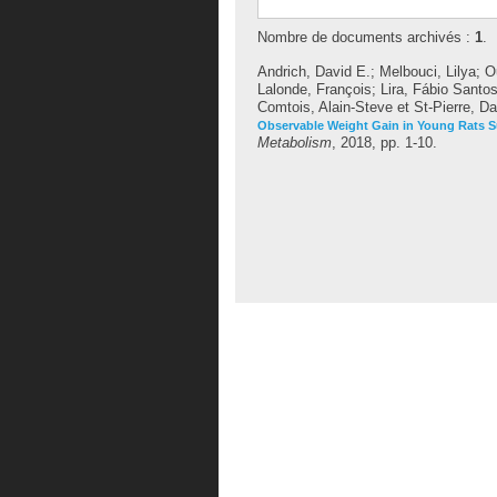
Nombre de documents archivés :
1
.
Andrich, David E.
;
Melbouci, Lilya
;
O
Lalonde, François
;
Lira, Fábio Santo
Comtois, Alain-Steve
et
St-Pierre, Da
Observable Weight Gain in Young Rats Su
Metabolism
, 2018, pp. 1-10.