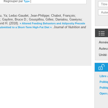
Regrouper par
|
Type
u, Ya
;
Leduc-Gaudet, Jean-Philippe
;
Chabot, François
;
s
;
Gaylinn, Bruce D.
;
Gouspillou, Gilles
;
Danialou, Gawiyou
;
vid H.
(2018).
« Altered Feeding Behaviors and Adiposity Precede
.
Journal of Nutrition and
bmitted to a Short-Term High-Fat Diet »
Anné
Auteu
Unité
Libre
Polit
Polit
Open p