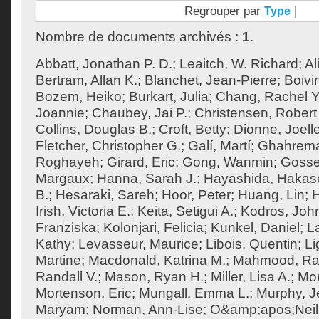
Regrouper par
|
Type
Nombre de documents archivés :
1
.
Abbatt, Jonathan P. D.
;
Leaitch, W. Richard
;
Al
Bertram, Allan K.
;
Blanchet, Jean-Pierre
;
Boivi
Bozem, Heiko
;
Burkart, Julia
;
Chang, Rachel Y
Joannie
;
Chaubey, Jai P.
;
Christensen, Robert 
Collins, Douglas B.
;
Croft, Betty
;
Dionne, Joell
Fletcher, Christopher G.
;
Galí, Martí
;
Ghahrema
Roghayeh
;
Girard, Eric
;
Gong, Wanmin
;
Gossel
Margaux
;
Hanna, Sarah J.
;
Hayashida, Hakas
B.
;
Hesaraki, Sareh
;
Hoor, Peter
;
Huang, Lin
;
H
Irish, Victoria E.
;
Keita, Setigui A.
;
Kodros, Joh
Franziska
;
Kolonjari, Felicia
;
Kunkel, Daniel
;
La
Kathy
;
Levasseur, Maurice
;
Libois, Quentin
;
Li
Martine
;
Macdonald, Katrina M.
;
Mahmood, Ra
Randall V.
;
Mason, Ryan H.
;
Miller, Lisa A.
;
Mor
Mortenson, Eric
;
Mungall, Emma L.
;
Murphy, J
Maryam
;
Norman, Ann-Lise
;
O&amp;apos;Neill