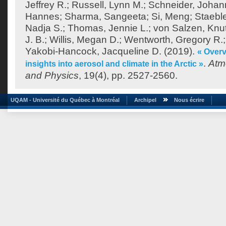
Jeffrey R.
;
Russell, Lynn M.
;
Schneider, Joha
Hannes
;
Sharma, Sangeeta
;
Si, Meng
;
Staeble
Nadja S.
;
Thomas, Jennie L.
;
von Salzen, Knu
J. B.
;
Willis, Megan D.
;
Wentworth, Gregory R.
Yakobi-Hancock, Jacqueline D.
(2019).
« Over
.
Atm
insights into aerosol and climate in the Arctic »
and Physics
, 19(4), pp. 2527-2560.
UQAM - Université du Québec à Montréal
Archipel
Nous écrire