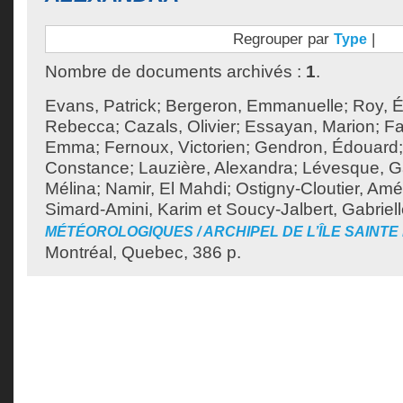
Regrouper par
|
Type
Nombre de documents archivés :
1
.
Evans, Patrick
;
Bergeron, Emmanuelle
;
Roy, É
Rebecca
;
Cazals, Olivier
;
Essayan, Marion
;
Fa
Emma
;
Fernoux, Victorien
;
Gendron, Édouard
Constance
;
Lauzière, Alexandra
;
Lévesque, Ga
Mélina
;
Namir, El Mahdi
;
Ostigny-Cloutier, Amé
Simard-Amini, Karim
et
Soucy-Jalbert, Gabriel
MÉTÉOROLOGIQUES / ARCHIPEL DE L’ÎLE SAINTE
Montréal, Quebec, 386 p.