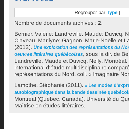
Regrouper par
|
Type
Nombre de documents archivés :
2
.
Bernier, Valérie
;
Landreville, Maude
;
Duvicq, N
Claveau, Marilyne
;
Gagnon, Marie-Noëlle
et
L
(2012).
Une exploration des représentations du No
, sous la dir. de
Ber
oeuvres littéraires québécoises
Landreville, Maude
et
Duvicq, Nelly
.
Montréal,
international d'étude multidisciplinaire compa
représentations du Nord, coll. « Imaginaire Nor
Lamothe, Stéphanie
(2011).
« Les modes d'expre
autobiographique dans la bande dessinée québécoi
Montréal (Québec, Canada), Université du Qu
Maîtrise en études littéraires.