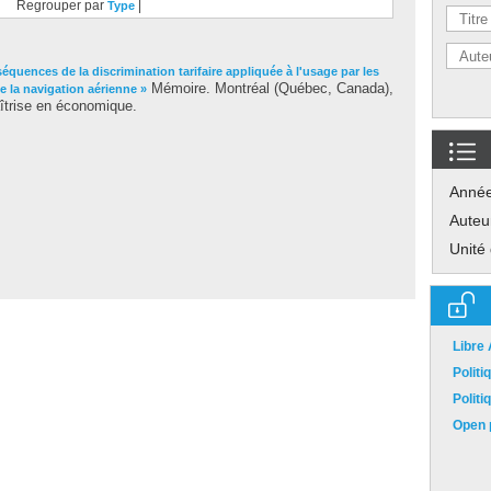
Regrouper par
|
Type
équences de la discrimination tarifaire appliquée à l'usage par les
Mémoire. Montréal (Québec, Canada),
e la navigation aérienne »
îtrise en économique.
Anné
Auteu
Unité
Libre
Polit
Polit
Open p