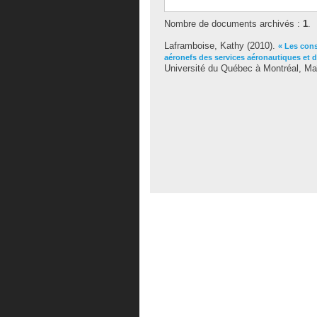
Nombre de documents archivés :
1
.
Laframboise, Kathy
(2010).
« Les cons
aéronefs des services aéronautiques et d
Université du Québec à Montréal, Ma