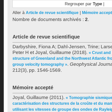
Regrouper par
Type
|
Aller à
|
Article de revue scientifique
Mémoire accep
Nombre de documents archivés :
2
.
Article de revue scientifique
Darbyshire, Fiona A
;
Dahl-Jensen, Trine
;
Larse
Peter H
et
Joyal, Guillaume
(2018).
« Crust and
structure of Greenland and the Northwest Atlantic f
.
Geophysical Journal
group velocity tomography »
212(3), pp. 1546-1569.
Mémoire accepté
Joyal, Guillaume
(2011).
« Tomographie sismique
caractérisation des structures de la croûte et du ma
utilisant les vitesses de groupe des ondes de Raylei