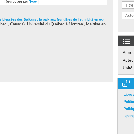
Regrouper par
|
Type
 blessées des Balkans : la paix aux frontières de l'ethnicité en ex-
ec , Canada), Université du Québec à Montréal, Maîtrise en
Anné
Auteu
Unité
Libre
Polit
Polit
Open p