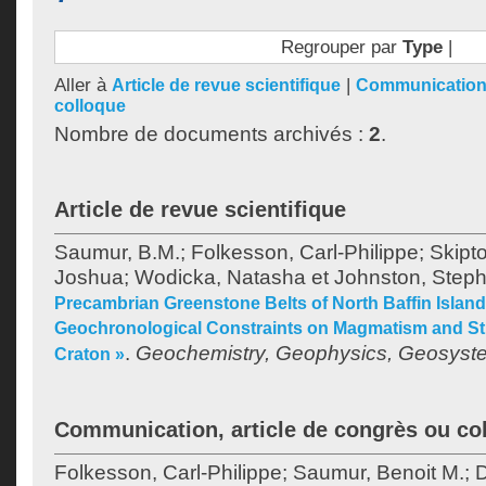
Regrouper par
Type
|
Aller à
|
Article de revue scientifique
Communication,
colloque
Nombre de documents archivés :
2
.
Article de revue scientifique
Saumur, B.M.
;
Folkesson, Carl-Philippe
;
Skipt
Joshua
;
Wodicka, Natasha
et
Johnston, Step
Precambrian Greenstone Belts of North Baffin Island
Geochronological Constraints on Magmatism and Str
.
Geochemistry, Geophysics, Geosyst
Craton »
Communication, article de congrès ou co
Folkesson, Carl-Philippe
;
Saumur, Benoit M.
;
D