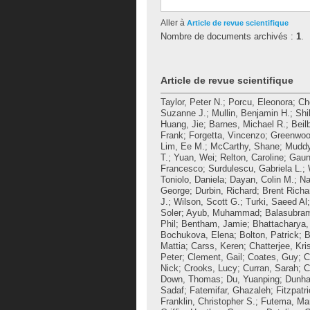
Aller à
Article de revue scientifique
Nombre de documents archivés :
1
.
Article de revue scientifique
Taylor, Peter N.
;
Porcu, Eleonora
;
Ch
Suzanne J.
;
Mullin, Benjamin H.
;
Shi
Huang, Jie
;
Barnes, Michael R.
;
Beil
Frank
;
Forgetta, Vincenzo
;
Greenwoo
Lim, Ee M.
;
McCarthy, Shane
;
Mudd
T.
;
Yuan, Wei
;
Relton, Caroline
;
Gaun
Francesco
;
Surdulescu, Gabriela L.
;
Toniolo, Daniela
;
Dayan, Colin M.
;
Na
George
;
Durbin, Richard
;
Brent Richa
J.
;
Wilson, Scott G.
;
Turki, Saeed Al
Soler
;
Ayub, Muhammad
;
Balasubra
Phil
;
Bentham, Jamie
;
Bhattacharya
Bochukova, Elena
;
Bolton, Patrick
;
B
Mattia
;
Carss, Keren
;
Chatterjee, Kri
Peter
;
Clement, Gail
;
Coates, Guy
;
C
Nick
;
Crooks, Lucy
;
Curran, Sarah
;
C
Down, Thomas
;
Du, Yuanping
;
Dunha
Sadaf
;
Fatemifar, Ghazaleh
;
Fitzpatr
Franklin, Christopher S.
;
Futema, Ma