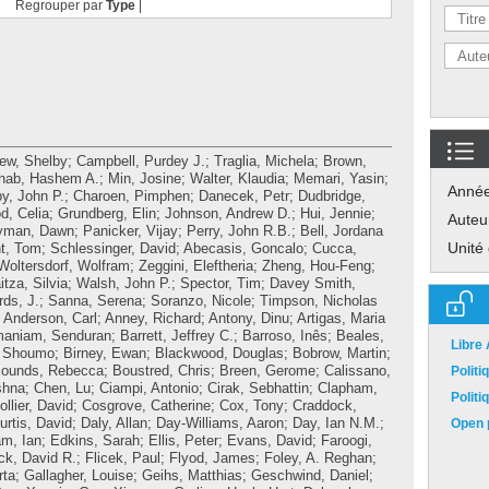
Regrouper par
Type
|
ew, Shelby
;
Campbell, Purdey J.
;
Traglia, Michela
;
Brown,
hab, Hashem A.
;
Min, Josine
;
Walter, Klaudia
;
Memari, Yasin
;
Anné
by, John P.
;
Charoen, Pimphen
;
Danecek, Petr
;
Dudbridge,
d, Celia
;
Grundberg, Elin
;
Johnson, Andrew D.
;
Hui, Jennie
;
Auteu
yman, Dawn
;
Panicker, Vijay
;
Perry, John R.B.
;
Bell, Jordana
Unité
t, Tom
;
Schlessinger, David
;
Abecasis, Goncalo
;
Cucca,
Woltersdorf, Wolfram
;
Zeggini, Eleftheria
;
Zheng, Hou-Feng
;
itza, Silvia
;
Walsh, John P.
;
Spector, Tim
;
Davey Smith,
rds, J.
;
Sanna, Serena
;
Soranzo, Nicole
;
Timpson, Nicholas
;
Anderson, Carl
;
Anney, Richard
;
Antony, Dinu
;
Artigas, Maria
maniam, Senduran
;
Barrett, Jeffrey C.
;
Barroso, Inês
;
Beales,
Libre
, Shoumo
;
Birney, Ewan
;
Blackwood, Douglas
;
Bobrow, Martin
;
ounds, Rebecca
;
Boustred, Chris
;
Breen, Gerome
;
Calissano,
Polit
shna
;
Chen, Lu
;
Ciampi, Antonio
;
Cirak, Sebhattin
;
Clapham,
Polit
ollier, David
;
Cosgrove, Catherine
;
Cox, Tony
;
Craddock,
urtis, David
;
Daly, Allan
;
Day-Williams, Aaron
;
Day, Ian N.M.
;
Open p
m, Ian
;
Edkins, Sarah
;
Ellis, Peter
;
Evans, David
;
Faroogi,
ick, David R.
;
Flicek, Paul
;
Flyod, James
;
Foley, A. Reghan
;
rta
;
Gallagher, Louise
;
Geihs, Matthias
;
Geschwind, Daniel
;