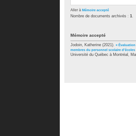
Aller à
Mémoire accepté
Nombre de documents archivés :
1
.
Mémoire accepté
Jodoin, Katherine
(2021).
« Évaluation
membres du personnel scolaire d'écoles
Université du Québec à Montréal, Maî