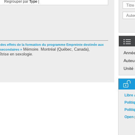
Regrouper par
Type
|
 des effets de la formation du programme Empreinte destinée aux
Mémoire. Montréal (Québec, Canada),
 secondaires »
Anné
trise en sexologie.
Auteu
Unité
Libre
Polit
Polit
Open p