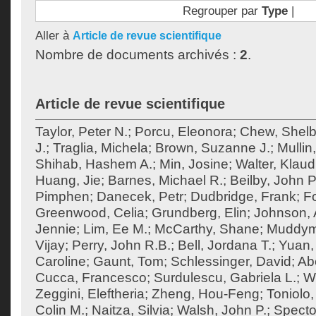
Regrouper par
Type
|
Aller à
Article de revue scientifique
Nombre de documents archivés :
2
.
Article de revue scientifique
Taylor, Peter N.
;
Porcu, Eleonora
;
Chew, Shel
J.
;
Traglia, Michela
;
Brown, Suzanne J.
;
Mullin
Shihab, Hashem A.
;
Min, Josine
;
Walter, Klaud
Huang, Jie
;
Barnes, Michael R.
;
Beilby, John P
Pimphen
;
Danecek, Petr
;
Dudbridge, Frank
;
F
Greenwood, Celia
;
Grundberg, Elin
;
Johnson, 
Jennie
;
Lim, Ee M.
;
McCarthy, Shane
;
Muddym
Vijay
;
Perry, John R.B.
;
Bell, Jordana T.
;
Yuan,
Caroline
;
Gaunt, Tom
;
Schlessinger, David
;
Ab
Cucca, Francesco
;
Surdulescu, Gabriela L.
;
Wo
Zeggini, Eleftheria
;
Zheng, Hou-Feng
;
Toniolo,
Colin M.
;
Naitza, Silvia
;
Walsh, John P.
;
Specto