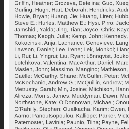
Griffin, Heather
;
Grozeva, Detelina
;
Guo, Xueq
Gurling, Hugh
;
Hart, Deborah
;
Hendricks, Aud
Howie, Bryan
;
Huang, Jie
;
Huang, Liren
;
Hubba
Steve E.
;
Hurles, Matthew E.
;
Hysi, Pirro
;
Jack
Jamshidi, Yalda
;
Jing, Tian
;
Joyce, Chris
;
Kaye
Thomas
;
Keogh, Julia
;
Kemp, John
;
Kennedy,
Kokocinski, Anja
;
Lachance, Genevieve
;
Langf
Lawson, Daniel
;
Lee, Irene
;
Lek, Monkol
;
Liang
Li, Rui
;
Li, Yingrui
;
Liu, Ryan
;
Lönnqvist, Jouko
Lotchkova, Valentina
;
MacArthur, Daniel
;
Marc
Maslen, John
;
Massimo, Mangino
;
Mathieson, 
Gaëlle
;
McCarthy, Shane
;
McGuffin, Peter
;
McI
McKechanie, Andrew G.
;
McQuillin, Andrew
;
M
Metrustry, Sarah
;
Min, Josine
;
Mitchison, Han
Alireza
;
Morris, James
;
Muddyman, Dawn
;
Mun
Northstone, Kate
;
O'Donnovan, Michael
;
Onouf
O'Rahilly, Stephen
;
Oualkacha, Karim
;
Owen, M
Aarno
;
Panoutsopoulou, Kalliope
;
Parker, Vict
Paternoster, Lavinia
;
Paunio, Tiina
;
Payne, Feli
Pietilainen, Olli
;
Plagnol, Vincent
;
Quaye, Lydi