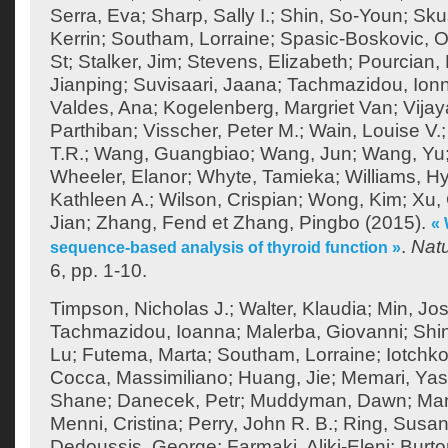
Serra, Eva
;
Sharp, Sally I.
;
Shin, So-Youn
;
Sku
Kerrin
;
Southam, Lorraine
;
Spasic-Boskovic, O
St
;
Stalker, Jim
;
Stevens, Elizabeth
;
Pourcian, 
Jianping
;
Suvisaari, Jaana
;
Tachmazidou, Ion
Valdes, Ana
;
Kogelenberg, Margriet Van
;
Vija
Parthiban
;
Visscher, Peter M.
;
Wain, Louise V.
T.R.
;
Wang, Guangbiao
;
Wang, Jun
;
Wang, Yu
Wheeler, Elanor
;
Whyte, Tamieka
;
Williams, H
Kathleen A.
;
Wilson, Crispian
;
Wong, Kim
;
Xu,
Jian
;
Zhang, Fend
et
Zhang, Pingbo
(2015).
«
.
Nat
sequence-based analysis of thyroid function »
6, pp. 1-10.
Timpson, Nicholas J.
;
Walter, Klaudia
;
Min, Jos
Tachmazidou, Ioanna
;
Malerba, Giovanni
;
Shi
Lu
;
Futema, Marta
;
Southam, Lorraine
;
Iotchko
Cocca, Massimiliano
;
Huang, Jie
;
Memari, Yas
Shane
;
Danecek, Petr
;
Muddyman, Dawn
;
Man
Menni, Cristina
;
Perry, John R. B.
;
Ring, Susan
Dedoussis, George
;
Farmaki, Aliki-Eleni
;
Burto