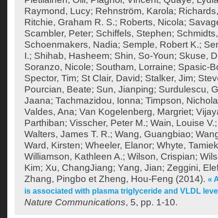
Raymond, Lucy
;
Rehnström, Karola
;
Richards,
Ritchie, Graham R. S.
;
Roberts, Nicola
;
Savage
Scambler, Peter
;
Schiffels, Stephen
;
Schmidts,
Schoenmakers, Nadia
;
Semple, Robert K.
;
Ser
I.
;
Shihab, Hasheem
;
Shin, So-Youn
;
Skuse, D
Soranzo, Nicole
;
Southam, Lorraine
;
Spasic-Bo
Spector, Tim
;
St Clair, David
;
Stalker, Jim
;
Stev
Pourcian, Beate
;
Sun, Jianping
;
Surdulescu, G
Jaana
;
Tachmazidou, Ionna
;
Timpson, Nichol
Valdes, Ana
;
Van Kogelenberg, Margriet
;
Vija
Parthiban
;
Visscher, Peter M.
;
Wain, Louise V.
Walters, James T. R.
;
Wang, Guangbiao
;
Wang
Ward, Kirsten
;
Wheeler, Elanor
;
Whyte, Tamie
Williamson, Kathleen A.
;
Wilson, Crispian
;
Wils
Kim
;
Xu, ChangJiang
;
Yang, Jian
;
Zeggini, Ele
Zhang, Pingbo
et
Zheng, Hou-Feng
(2014).
« 
is associated with plasma triglyceride and VLDL lev
Nature Communications
, 5, pp. 1-10.