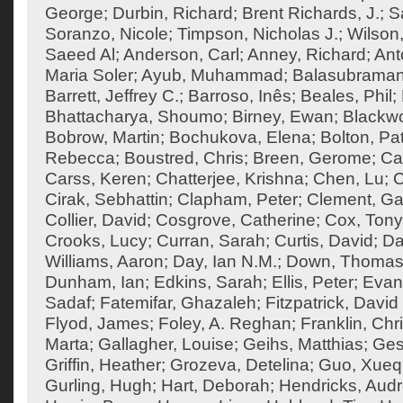
George
;
Durbin, Richard
;
Brent Richards, J.
;
S
Soranzo, Nicole
;
Timpson, Nicholas J.
;
Wilson,
Saeed Al
;
Anderson, Carl
;
Anney, Richard
;
Ant
Maria Soler
;
Ayub, Muhammad
;
Balasubraman
Barrett, Jeffrey C.
;
Barroso, Inês
;
Beales, Phil
;
Bhattacharya, Shoumo
;
Birney, Ewan
;
Blackw
Bobrow, Martin
;
Bochukova, Elena
;
Bolton, Pat
Rebecca
;
Boustred, Chris
;
Breen, Gerome
;
Ca
Carss, Keren
;
Chatterjee, Krishna
;
Chen, Lu
;
C
Cirak, Sebhattin
;
Clapham, Peter
;
Clement, Ga
Collier, David
;
Cosgrove, Catherine
;
Cox, Tony
Crooks, Lucy
;
Curran, Sarah
;
Curtis, David
;
Da
Williams, Aaron
;
Day, Ian N.M.
;
Down, Thoma
Dunham, Ian
;
Edkins, Sarah
;
Ellis, Peter
;
Evan
Sadaf
;
Fatemifar, Ghazaleh
;
Fitzpatrick, David
Flyod, James
;
Foley, A. Reghan
;
Franklin, Chr
Marta
;
Gallagher, Louise
;
Geihs, Matthias
;
Ges
Griffin, Heather
;
Grozeva, Detelina
;
Guo, Xueq
Gurling, Hugh
;
Hart, Deborah
;
Hendricks, Aud