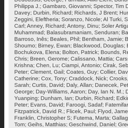
Philippa J.
;
Gambaro, Giovanni
;
Spector, Tim 
Davey
;
Durbin, Richard
;
Richards, J Brent
;
Hum
Zeggini, Eleftheria
;
Soranzo, Nicole
;
Al Turki,
Carl
;
Anney, Richard
;
Antony, Dinu
;
Soler Artig
Muhammad
;
Balasubramaniam, Senduran
;
Ba
Barroso, Inês
;
Beales, Phil
;
Bentham, Jamie
;
B
Shoumo
;
Birney, Ewan
;
Blackwood, Douglas
;
Bochukova, Elena
;
Bolton, Patrick
;
Bounds, R
Chris
;
Breen, Gerome
;
Calissano, Mattia
;
Cars
Krishna
;
Chen, Lu
;
Ciampi, Antonio
;
Cirak, Seb
Peter
;
Clement, Gail
;
Coates, Guy
;
Collier, Dav
Catherine
;
Cox, Tony
;
Craddock, Nick
;
Crooks
Sarah
;
Curtis, David
;
Daly, Allan
;
Danecek, Pet
George
;
Day-Williams, Aaron
;
Day, Ian N. M.
;
Yuanping
;
Dunham, Ian
;
Durbin, Richard
;
Edki
Peter
;
Evans, David
;
Faroogi, Sadaf
;
Fatemifa
Fitzpatrick, David R.
;
Flicek, Paul
;
Flyod, Jam
Franklin, Christopher S
;
Futema, Marta
;
Gallag
Tom
;
Geihs, Matthias
;
Geschwind, Daniel
;
Gre