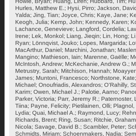
Howie, Bryan
;
Huang, Liren
;
Hubbard, Tim
;
Hu
Hurles, Matthew E.
;
Hysi, Pirro
;
Jackson, Davi
Yalda
;
Jing, Tian
;
Joyce, Chris
;
Kaye, Jane
;
K
Keogh, Julia
;
Kemp, John
;
Kennedy, Karen
;
Ko
Lachance, Genevieve
;
Langford, Cordelia
;
Law
Irene
;
Lek, Monkol
;
Liang, Jieqin
;
Lin, Hong
;
Li
Ryan
;
Lönnqvist, Jouko
;
Lopes, Margarida
;
Lo
MacArthur, Daniel
;
Marchini, Jonathan
;
Maslen
Mangino
;
Mathieson, Iain
;
Marenne, Gaëlle
;
Mc
McIntosh, Andrew
;
McKechanie, Andrew G.
;
M
Metrustry, Sarah
;
Mitchison, Hannah
;
Moayyeri
James
;
Muntoni, Francesco
;
Northstone, Kate
Michael
;
Onoufriadis, Alexandros
;
O'Rahilly, 
Karim
;
Owen, Michael J.
;
Palotie, Aarno
;
Panou
Parker, Victoria
;
Parr, Jeremy R.
;
Paternoster, 
Tiina
;
Payne, Felicity
;
Pietilainen, Olli
;
Plagnol,
Lydia
;
Quai, Michael A.
;
Raymond, Lucy
;
Rehn
Richards, Brent
;
Ring, Susan
;
Ritchie, Graham
Nicola
;
Savage, David B.
;
Scambler, Peter
;
Sch
Schmidts, Miriam
;
Schoenmakers, Nadia
;
Semp