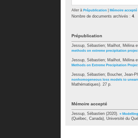
Aller à
|
Prépublication
Mémoire accepté
Nombre de documents archivés :
4
.
Prépublication
Jessup, Sébastien
;
Mailhot, Mélina
e
methods on extreme precipitation projec
Jessup, Sébastien
;
Mailhot, Mélina
e
Methods on Extreme Precipitation Projec
Jessup, Sébastien
;
Boucher, Jean-Ph
nonhomogeneous loss models to unearn
Mathématiques). 27 p.
Mémoire accepté
Jessup, Sébastien
(2020).
« Modellin
(Québec, Canada), Université du Qué