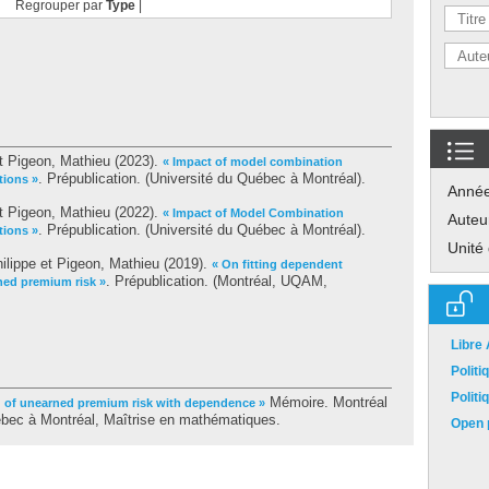
Regrouper par
Type
|
t
Pigeon, Mathieu
(2023).
« Impact of model combination
. Prépublication. (Université du Québec à Montréal).
tions »
Anné
t
Pigeon, Mathieu
(2022).
« Impact of Model Combination
Auteu
. Prépublication. (Université du Québec à Montréal).
tions »
Unité
ilippe
et
Pigeon, Mathieu
(2019).
« On fitting dependent
. Prépublication. (Montréal, UQAM,
ed premium risk »
Libre
Polit
Polit
Mémoire. Montréal
g of unearned premium risk with dependence »
bec à Montréal, Maîtrise en mathématiques.
Open p