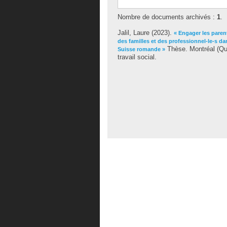
Nombre de documents archivés :
1
.
Jalil, Laure
(2023).
« Engager les paren
des familles et des professionnel-le-s d
Thèse. Montréal (Qu
Suisse romande »
travail social.