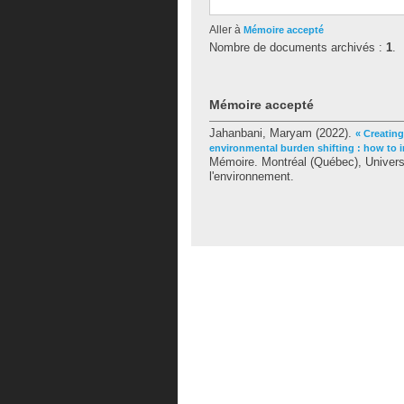
Aller à
Mémoire accepté
Nombre de documents archivés :
1
.
Mémoire accepté
Jahanbani, Maryam
(2022).
« Creating
environmental burden shifting : how to in
Mémoire. Montréal (Québec), Univers
l'environnement.