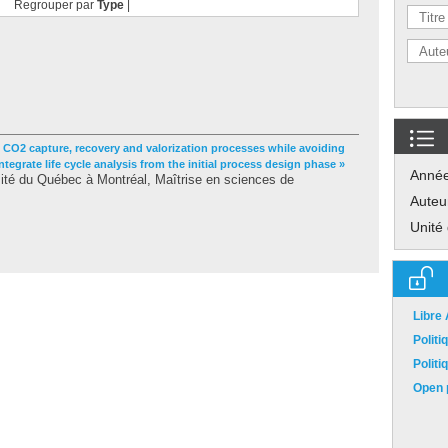
Regrouper par
Type
|
 CO2 capture, recovery and valorization processes while avoiding
tegrate life cycle analysis from the initial process design phase »
Anné
ité du Québec à Montréal, Maîtrise en sciences de
Auteu
Unité
Libre
Polit
Polit
Open p