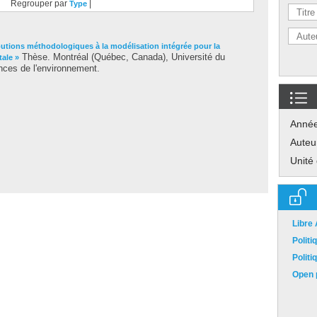
Regrouper par
|
Type
butions méthodologiques à la modélisation intégrée pour la
Thèse. Montréal (Québec, Canada), Université du
tale »
nces de l'environnement.
Anné
Auteu
Unité
Libre
Polit
Polit
Open p