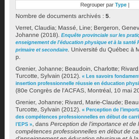
Regrouper par
|
Type
Nombre de documents archivés :
5
.
Verret, Claudia
;
Massé, Line
;
Bergeron, Genev
Johanne
(2018).
Enquête provinciale sur les prati
enseignement de l’éducation physique et à la santé 
.
Université du Québec à M
primaire et secondaire
p.
Grenier, Johanne
;
Beaudoin, Charlotte
;
Rivard
Turcotte, Sylvain
(2012).
« Les savoirs fondament
insertion professionnelle réussie en éducation physi
(80e Congrès de l'ACFAS, Montréal, 10 mai 2
Grenier, Johanne
;
Rivard, Marie-Claude
;
Beaud
Turcotte, Sylvain
(2012).
« Perception de l’import
des compétences professionnelles en début de carr
, dans
Perception de l’importance et de 
l’EPS »
compétences professionnelles en début de car
d’enseignement en éducation physique et à la