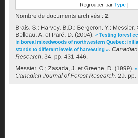
Regrouper par
|
Type
Nombre de documents archivés :
2
.
Brais, S.
;
Harvey, B.D.
;
Bergeron, Y.
;
Messier, 
Belleau, A.
et
Paré, D.
(2004).
« Testing forest
in boreal mixedwoods of northwestern Quebec: initi
.
Canadian 
stands to different levels of harvesting »
Research
, 34, pp. 431-446.
Messier, C.
;
Zasada, J.
et
Greene, D.
(1999).
«
Canadian Journal of Forest Research
, 29, pp