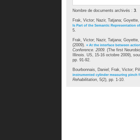
Nombre de documents archivés :
3
.
Frak, Victor
;
Nazir, Tatjana
;
Goyette,
Is Part of the Semantic Representation o
5.
Frak, Victor
;
Nazir, Tatjana
;
Goyette,
(2009).
« At the interface between actio
Conference. 2009.
(The first Neurobi
Illinois. US, 15-16 octobre 2009), sou
pp. 91-92.
Bourbonnais, Daniel
;
Frak, Victor
;
Pi
instrumented cylinder measuring pinch f
Rehabilitation
, 5(2), pp. 1-10.