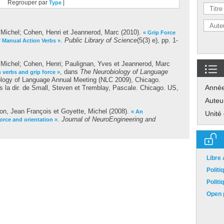
Regrouper par
|
Type
 Michel
;
Cohen, Henri
et
Jeannerod, Marc
(2010).
« Grip Force
.
Public Library of Science
(5(3) e), pp. 1-
f Manual Action Verbs »
 Michel
;
Cohen, Henri
;
Paulignan, Yves
et
Jeannerod, Marc
, dans
The Neurobiology of Language
n verbs and grip force »
ology of Language Annual Meeting (NLC 2009), Chicago.
Anné
s la dir. de
Small, Steven
et
Tremblay, Pascale
. Chicago. US,
Auteu
lon, Jean François
et
Goyette, Michel
(2008).
« An
Unité
.
Journal of NeuroEngineering and
orce and orientation »
Libre
Polit
Polit
Open p