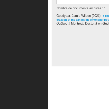
Nombre de documents archivés :
1
.
Goodyear, Jamie Wilson
(2021).
« The
creation of the exhibition Témoigner pou
Québec à Montréal, Doctorat en étude