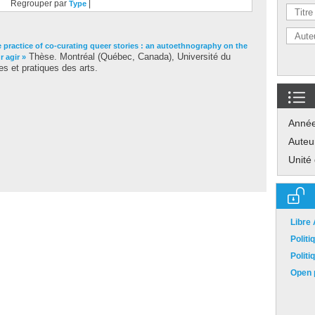
Regrouper par
|
Type
 practice of co-curating queer stories : an autoethnography on the
Thèse. Montréal (Québec, Canada), Université du
r agir »
s et pratiques des arts.
Anné
Auteu
Unité
Libre
Polit
Polit
Open p