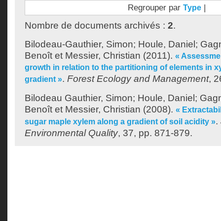
Regrouper par
|
Type
Nombre de documents archivés :
2
.
Bilodeau-Gauthier, Simon
;
Houle, Daniel
;
Gagn
Benoît
et
Messier, Christian
(2011).
« Assessmen
growth in relation to the partitioning of elements in x
.
Forest Ecology and Management
, 
gradient »
Bilodeau Gauthier, Simon
;
Houle, Daniel
;
Gagn
Benoît
et
Messier, Christian
(2008).
« Extractabi
.
sugar maple xylem along a gradient of soil acidity »
Environmental Quality
, 37, pp. 871-879.