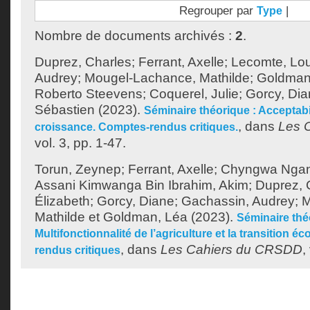
Regrouper par
|
Type
Nombre de documents archivés :
2
.
Duprez, Charles
;
Ferrant, Axelle
;
Lecomte, Lo
Audrey
;
Mougel-Lachance, Mathilde
;
Goldman
Roberto Steevens
;
Coquerel, Julie
;
Gorcy, Di
Sébastien
(2023).
Séminaire théorique : Acceptabil
, dans
Les 
croissance. Comptes-rendus critiques.
vol. 3, pp. 1-47.
Torun, Zeynep
;
Ferrant, Axelle
;
Chyngwa Ngans
Assani Kimwanga Bin Ibrahim, Akim
;
Duprez, 
Élizabeth
;
Gorcy, Diane
;
Gachassin, Audrey
;
M
Mathilde
et
Goldman, Léa
(2023).
Séminaire thé
Multifonctionnalité de l’agriculture et la transition 
, dans
Les Cahiers du CRSDD
,
rendus critiques