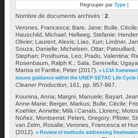
Regrouper par
|
Type
Nombre de documents archivés :
2
.
Verones, Francesca
;
Bare, Jane
;
Bulle, Cécile
Hauschild, Michael
;
Hellweg, Stefanie
;
Hender
Olivier
;
Laurent, Alexis
;
Liao, Xun
;
Lindner, Ja
Souza, Danielle
;
Michelsen, Ottar
;
Patouillard,
Stephan
;
Posthuma, Leo
;
Prado, Valentina
;
Ri
Rosenbaum, Ralph K.
;
Sala, Serenella
;
Ugaya
Marisa
et
Fantke, Peter
(2017).
« LCIA framewor
issues guidance within the UNEP-SETAC Life Cycle In
Cleaner Production
, 161, pp. 957-967.
Kounina, Anna
;
Margni, Manuele
;
Bayart, Jean
Anne-Marie
;
Berger, Markus
;
Bulle, Cécile
;
Fri
Koehler, Annette
;
Milà i Canals, Llorenç
;
Motos
Núñez, Montserrat
;
Peters, Gregory
;
Pfister, S
van Zelm, Rosalie
;
Verones, Francesca
et
Hum
(2012).
« Review of methods addressing freshwater u