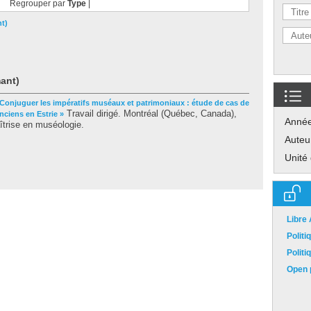
Regrouper par
Type
|
nt)
mant)
 Conjuguer les impératifs muséaux et patrimoniaux : étude de cas de
Travail dirigé. Montréal (Québec, Canada),
nciens en Estrie »
Anné
îtrise en muséologie.
Auteu
Unité
Libre
Polit
Polit
Open p