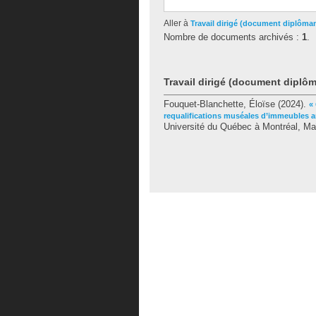
Aller à
Travail dirigé (document diplôma
Nombre de documents archivés :
1
.
Travail dirigé (document diplô
Fouquet-Blanchette, Éloïse
(2024).
«
requalifications muséales d’immeubles a
Université du Québec à Montréal, Ma