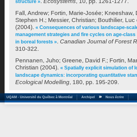
.
Ecosystems
, 10, pp. 1261-1277.
structure »
Fall, Andrew
;
Fortin, Marie-Josée
;
Kneeshaw, D
Stephen H.
;
Messier, Christian
;
Bouthilier, Luc
(2004).
« Consequences of various landscape-sca
management strategies and fire cycles on age-class 
.
Canadian Journal of Forest 
in boreal forests »
310-322.
Pennanen, Juho
;
Greene, David F.
;
Fortin, Ma
Christian
(2004).
« Spatially explicit simulation of 
landscape dynamics: incorporating quantitative stan
Ecological Modelling
, 180, pp. 195-209.
UQAM - Université du Québec à Montréal
Archipel
Nous écrire