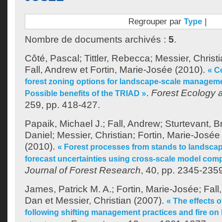
Regrouper par
|
Type
Nombre de documents archivés :
5
.
Côté, Pascal
;
Tittler, Rebecca
;
Messier, Christ
Fall, Andrew
et
Fortin, Marie-Josée
(2010).
« C
forest zoning options for landscape-scale managemen
.
Forest Ecology
Possible benefits of the TRIAD »
259, pp. 418-427.
Papaik, Michael J.
;
Fall, Andrew
;
Sturtevant, B
Daniel
;
Messier, Christian
;
Fortin, Marie-Josée
(2010).
« Forest processes from stands to landsca
forecast uncertainties using cross-scale model com
Journal of Forest Research
, 40, pp. 2345-235
James, Patrick M. A.
;
Fortin, Marie-Josée
;
Fall
Dan
et
Messier, Christian
(2007).
« The effects o
following shifting management practices and fire on 