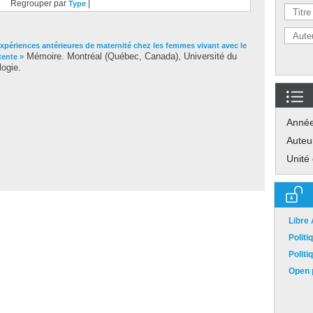
Regrouper par
|
Type
expériences antérieures de maternité chez les femmes vivant avec le
Mémoire. Montréal (Québec, Canada), Université du
tente »
ogie.
Anné
Auteu
Unité
Libre
Polit
Polit
Open p