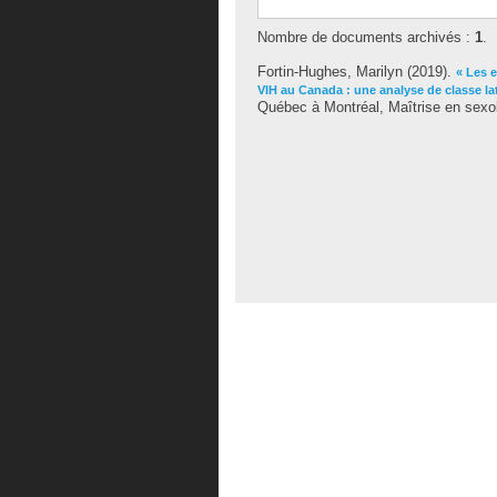
Nombre de documents archivés :
1
.
Fortin-Hughes, Marilyn
(2019).
« Les 
VIH au Canada : une analyse de classe la
Québec à Montréal, Maîtrise en sexol