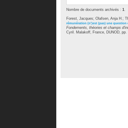
Nombre de documents archivés :
1
.
Forest, Jacques
;
Olafsen, Anja H.
;
T
rémunération (n')est (pas) une question 
Fondements, théories et champs d'in
Cyril
. Malakoff, France, DUNOD, pp.