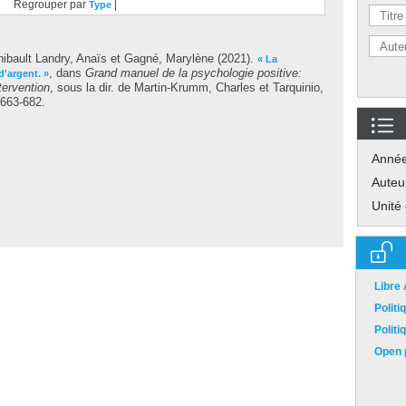
Regrouper par
|
Type
hibault Landry, Anaïs
et
Gagné, Marylène
(2021).
« La
, dans
Grand manuel de la psychologie positive:
d'argent. »
tervention
, sous la dir. de
Martin-Krumm, Charles
et
Tarquinio,
 663-682.
Anné
Auteu
Unité
Libre
Polit
Polit
Open p