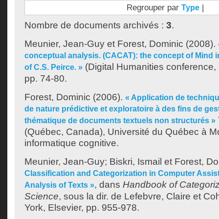
Regrouper par
|
Type
Nombre de documents archivés :
3
.
Meunier, Jean-Guy
et
Forest, Dominic
(2008).
conceptual analysis. (CACAT): the concept of Mind 
(Digital Humanities conference, 
of C.S. Peirce. »
pp. 74-80.
Forest, Dominic
(2006).
« Application de techniqu
de nature prédictive et exploratoire à des fins de ges
thématique de documents textuels non structurés »
(Québec, Canada), Université du Québec à Mo
informatique cognitive.
Meunier, Jean-Guy
;
Biskri, Ismail
et
Forest, Do
Classification and Categorization in Computer Assi
, dans
Handbook of Categoriza
Analysis of Texts »
Science
, sous la dir. de
Lefebvre, Claire
et
Coh
York, Elsevier, pp. 955-978.