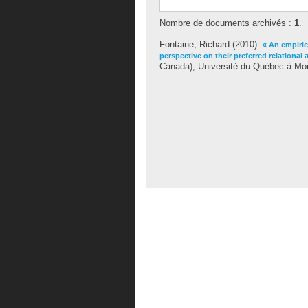
Nombre de documents archivés :
1
.
Fontaine, Richard
(2010).
« An empiric
perspective on their preferred relational 
Canada), Université du Québec à Mont