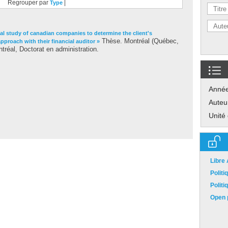
Regrouper par
|
Type
al study of canadian companies to determine the client's
Thèse. Montréal (Québec,
approach with their financial auditor »
réal, Doctorat en administration.
Anné
Auteu
Unité
Libre
Polit
Polit
Open p